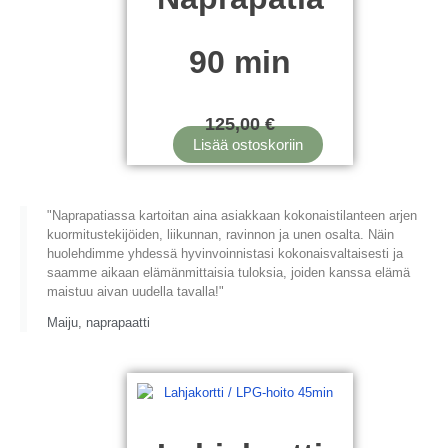
90 min
125,00
€
Lisää ostoskoriin
"Naprapatiassa kartoitan aina asiakkaan kokonaistilanteen arjen
kuormitustekijöiden, liikunnan, ravinnon ja unen osalta. Näin
huolehdimme yhdessä hyvinvoinnistasi kokonaisvaltaisesti ja
saamme aikaan elämänmittaisia tuloksia, joiden kanssa elämä
maistuu aivan uudella tavalla!"
Maiju, naprapaatti