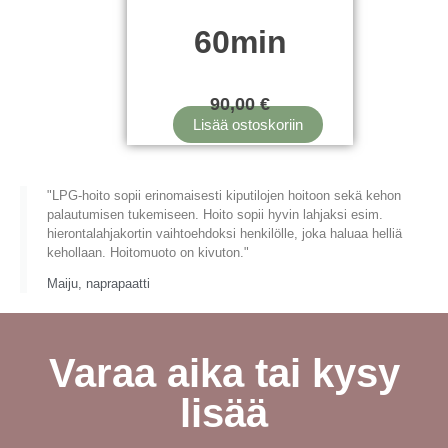
60min
90,00
€
Lisää ostoskoriin
"LPG-hoito sopii erinomaisesti kiputilojen hoitoon sekä kehon
palautumisen tukemiseen. Hoito sopii hyvin lahjaksi esim.
hierontalahjakortin vaihtoehdoksi henkilölle, joka haluaa helliä
kehollaan. Hoitomuoto on kivuton."
Maiju, naprapaatti
Varaa aika tai kysy
lisää