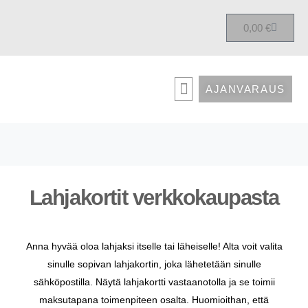
0,00
€
AJANVARAUS
HOLISTINEN NAPRAPATIA
KIRJAUDU KURSSIALUSTALLE
Lahjakortit verkkokaupasta
Anna hyvää oloa lahjaksi itselle tai läheiselle! Alta voit valita
sinulle sopivan lahjakortin, joka lähetetään sinulle
sähköpostilla. Näytä lahjakortti vastaanotolla ja se toimii
maksutapana toimenpiteen osalta. Huomioithan, että