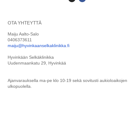
OTA YHTEYTTÄ
Maiju Aalto-Salo
0406373611
maiju@hyvinkaanselkaklinikka.fi
Hyvinkään Selkäklinikka
Uudenmaankatu 29, Hyvinkää
Ajanvarauksella ma-pe klo 10-19 sekä sovitusti aukioloaikojen
ulkopuolella.