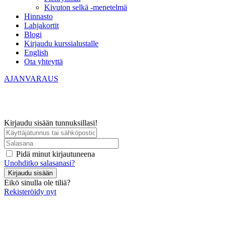
Kivuton selkä -menetelmä
Hinnasto
Lahjakortit
Blogi
Kirjaudu kurssialustalle
English
Ota yhteyttä
AJANVARAUS
Kirjaudu sisään tunnuksillasi!
Pidä minut kirjautuneena
Unohditko salasanasi?
Kirjaudu sisään
Eikö sinulla ole tiliä?
Rekisteröidy nyt