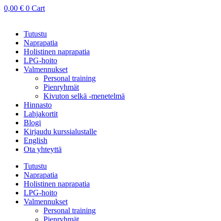
0,00
€
0
Cart
Tutustu
Naprapatia
Holistinen naprapatia
LPG-hoito
Valmennukset
Personal training
Pienryhmät
Kivuton selkä -menetelmä
Hinnasto
Lahjakortit
Blogi
Kirjaudu kurssialustalle
English
Ota yhteyttä
Tutustu
Naprapatia
Holistinen naprapatia
LPG-hoito
Valmennukset
Personal training
Pienryhmät