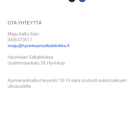
OTA YHTEYTTÄ
Maiju Aalto-Salo
0406373611
maiju@hyvinkaanselkaklinikka.fi
Hyvinkään Selkäklinikka
Uudenmaankatu 29, Hyvinkää
Ajanvarauksella ma-pe klo 10-19 sekä sovitusti aukioloaikojen
ulkopuolella.