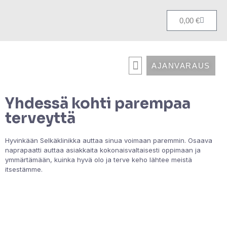
0,00
€
AJANVARAUS
HOLISTINEN NAPRAPATIA
KIRJAUDU KURSSIALUSTALLE
Yhdessä kohti parempaa
terveyttä
Hyvinkään Selkäklinikka auttaa sinua voimaan paremmin. Osaava
naprapaatti auttaa asiakkaita kokonaisvaltaisesti oppimaan ja
ymmärtämään, kuinka hyvä olo ja terve keho lähtee meistä
itsestämme.
Tutustu