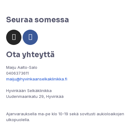
Seuraa somessa
Ota yhteyttä
Maiju Aalto-Salo
0406373611
maiju@hyvinkaanselkaklinikka.fi
Hyvinkään Selkäklinikka
Uudenmaankatu 29, Hyvinkää
Ajanvarauksella ma-pe klo 10-19 sekä sovitusti aukioloaikojen
ulkopuolella.