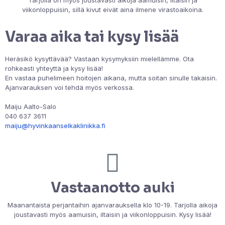
viikonloppuisin, sillä kivut eivät aina ilmene virastoaikoina.
Varaa aika tai kysy lisää
Heräsikö kysyttävää? Vastaan kysymyksiin mielellämme. Ota
rohkeasti yhteyttä ja kysy lisää!
En vastaa puhelimeen hoitojen aikana, mutta soitan sinulle takaisin.
Ajanvarauksen voi tehdä myös verkossa.
Maiju Aalto-Salo
040 637 3611
maiju@hyvinkaanselkaklinikka.fi
Vastaanotto auki
Maanantaista perjantaihin ajanvarauksella klo 10-19. Tarjolla aikoja
joustavasti myös aamuisin, iltaisin ja viikonloppuisin. Kysy lisää!