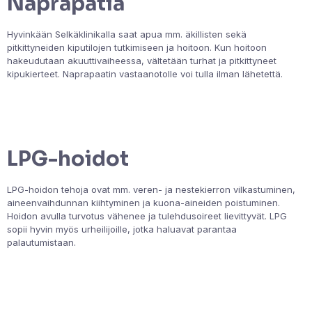
Naprapatia
Hyvinkään Selkäklinikalla saat apua mm. äkillisten sekä
pitkittyneiden kiputilojen tutkimiseen ja hoitoon. Kun hoitoon
hakeudutaan akuuttivaiheessa, vältetään turhat ja pitkittyneet
kipukierteet. Naprapaatin vastaanotolle voi tulla ilman lähetettä.
Naprapatia
LPG-hoidot
LPG-hoidon tehoja ovat mm. veren- ja nestekierron vilkastuminen,
aineenvaihdunnan kiihtyminen ja kuona-aineiden poistuminen.
Hoidon avulla turvotus vähenee ja tulehdusoireet lievittyvät. LPG
sopii hyvin myös urheilijoille, jotka haluavat parantaa
palautumistaan.
LPG-hoidot