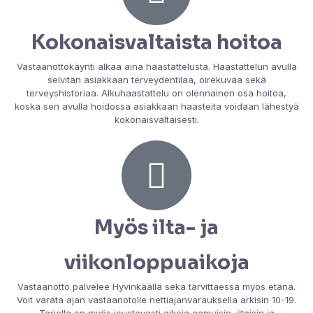
Kokonaisvaltaista hoitoa
Vastaanottokäynti alkaa aina haastattelusta. Haastattelun avulla
selvitän asiakkaan terveydentilaa, oirekuvaa sekä
terveyshistoriaa. Alkuhaastattelu on olennainen osa hoitoa,
koska sen avulla hoidossa asiakkaan haasteita voidaan lähestyä
kokonaisvaltaisesti.
Myös ilta- ja
viikonloppuaikoja
Vastaanotto palvelee Hyvinkäällä sekä tarvittaessa myös etänä.
Voit varata ajan vastaanotolle nettiajanvarauksella arkisin 10-19.
Tarjolla on myös joustavasti aikoja aamuisin, iltaisin ja