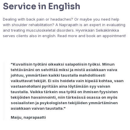
Service in English
Dealing with back pain or headaches? Or maybe you need help
with shoulder rehabilitation? A Naprapath is an expert in evaluating
and treating musculoskeletal disorders. Hyvinkään Selkäklinikka
serves clients also in english. Read more and book an appointment!
In English
"Kuvailisin työtäni oikeaksi salapoliisin työksi. Minun
tehtävänäni on selvittää miksi ja mistä asiakkaan vaiva
johtuu, ymmärtäen kaikki taustalla mahdollisesti
vaikuttavat tekijät. Ei siis hoideta vain kipeää kohtaa, vaan
vastaanotollani pyritään aina löytämään syy vaivan
taustalla. Vaikka tärkein osa työtä on ihmisen fyysisten
tekijöiden havainnointi, niin tärkeässä osassa on myös
sosiaalisten ja psykologisten tekijöiden ymmärtäminen
asiakkaan vaivan taustalla."
Maiju, naprapaatti