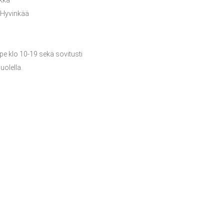
 Hyvinkää
e klo 10-19 sekä sovitusti
uolella.