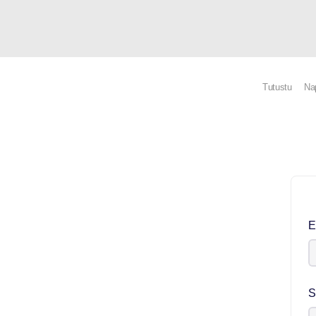
Tutustu
Na
E
S