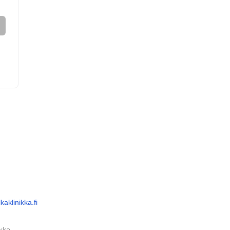
aklinikka.fi
ikka