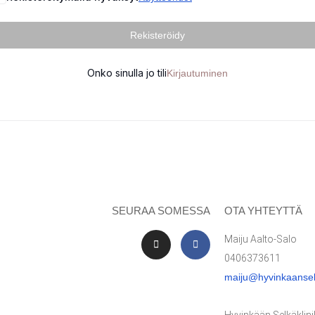
Rekisteröidy
Onko sinulla jo tili
Kirjautuminen
SEURAA SOMESSA
OTA YHTEYTTÄ
Maiju Aalto-Salo
0406373611
maiju@hyvinkaanselk
Hyvinkään Selkäklin