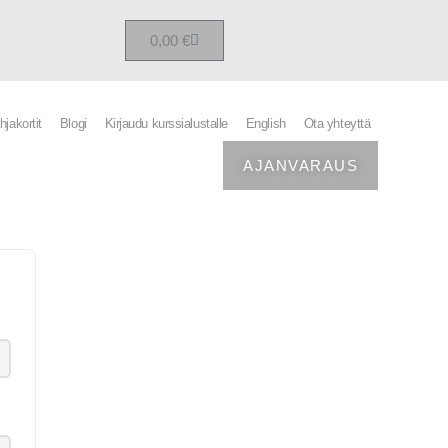
0,00
€
hjakortit
Blogi
Kirjaudu kurssialustalle
English
Ota yhteyttä
AJANVARAUS