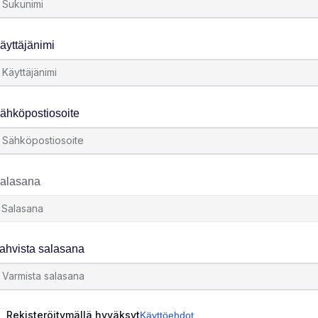
äyttäjänimi
ähköpostiosoite
alasana
ahvista salasana
Rekisteröitymällä hyväksyt
Käyttöehdot