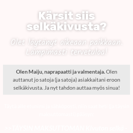
Kärsit siis
selkäkivusta?
Olet löytänyt oikeaan paikkaan.
Lämpimästi tervetuloa!
Olen Maiju, naprapaatti ja valmentaja.
Olen
auttanut jo satoja (ja satoja) asiakkaitani eroon
selkäkivusta. Ja nyt tahdon auttaa myös sinua!
Täytä alle etunimi ja sähköposti, niin saat heti (ja täysin
maksuttomasti) pääsyn:
>>TÄYSIN MAKSUTTOMAN Kivuton selkä -