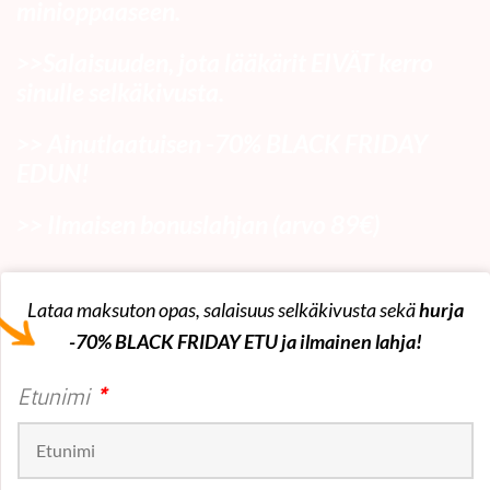
minioppaaseen.
>>Salaisuuden, jota lääkärit EIVÄT kerro
sinulle selkäkivusta.
>> Ainutlaatuisen -70% BLACK FRIDAY
EDUN!
>> Ilmaisen bonuslahjan (arvo 89€)
Lataa maksuton opas, salaisuus selkäkivusta sekä
hurja
-70% BLACK FRIDAY ETU ja ilmainen lahja!
Etunimi
*