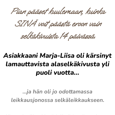
Pian pääset kuulemaan, kuinka
SINÄ voit päästä eroon vain
selkäkivuista 14 päivässä.
Asiakkaani Marja-Liisa oli kärsinyt
lamauttavista alaselkäkivusta yli
puoli vuotta...
…ja hän oli jo odottamassa
leikkausjonossa selkäleikkaukseen.