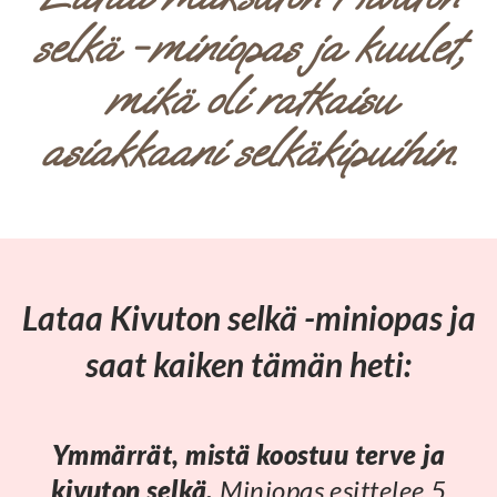
selkä -miniopas ja kuulet,
mikä oli ratkaisu
asiakkaani selkäkipuihin.
Lataa Kivuton selkä -miniopas ja
saat kaiken tämän heti:
Ymmärrät, mistä koostuu terve ja
kivuton selkä.
Miniopas esittelee 5